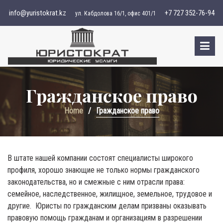
S
info@yuristokrat.kz
+7 727 352-76-94
ул. Кабдолова 16/1, офис 401/1
k
i
p
t
o
c
Гражданское право
o
n
Home
Гражданское право
t
e
n
t
В штате нашей компании состоят специалисты широкого
профиля, хорошо знающие не только нормы гражданского
законодательства, но и смежные с ним отрасли права:
семейное, наследственное, жилищное, земельное, трудовое и
другие. Юристы по гражданским делам призваны оказывать
правовую помощь гражданам и организациям в разрешении