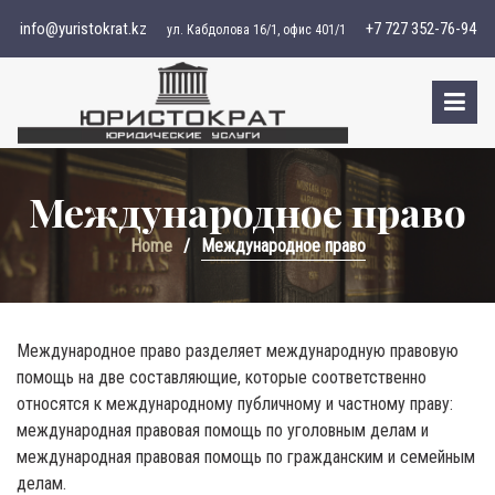
S
info@yuristokrat.kz
+7 727 352-76-94
ул. Кабдолова 16/1, офис 401/1
k
i
p
t
o
c
Международное право
o
n
Home
Международное право
t
e
n
t
Международное право разделяет международную правовую
помощь на две составляющие, которые соответственно
относятся к международному публичному и частному праву:
международная правовая помощь по уголовным делам и
международная правовая помощь по гражданским и семейным
делам.